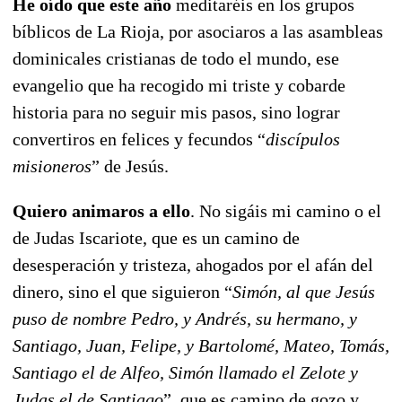
He oído que este año
meditaréis en los grupos
bíblicos de La Rioja, por asociaros a las asambleas
dominicales cristianas de todo el mundo, ese
evangelio que ha recogido mi triste y cobarde
historia para no seguir mis pasos, sino lograr
convertiros en felices y fecundos “
discípulos
misioneros
” de Jesús.
Quiero animaros a ello
. No sigáis mi camino o el
de Judas Iscariote, que es un camino de
desesperación y tristeza, ahogados por el afán del
dinero, sino el que siguieron “
Simón, al que Jesús
puso de nombre Pedro, y Andrés, su hermano, y
Santiago, Juan, Felipe, y Bartolomé, Mateo, Tomás,
Santiago el de Alfeo, Simón llamado el Zelote y
Judas el de Santiago
”, que es camino de gozo y