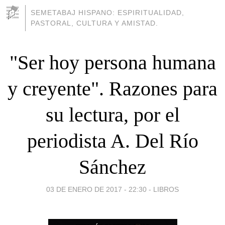
SEMETABAJ HISPANO: ESPIRITUALIDAD,
PASTORAL, CULTURA Y AMISTAD.
"Ser hoy persona humana
y creyente". Razones para
su lectura, por el
periodista A. Del Río
Sánchez
03 DE ENERO DE 2017 - 22:30
-
LIBROS