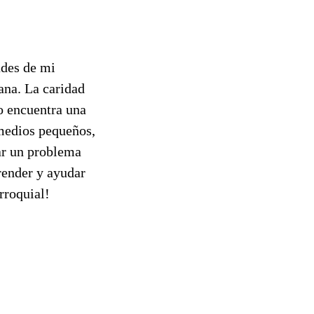
ades de mi
ana. La caridad
o encuentra una
 medios pequeños,
nar un problema
render y ayudar
rroquial!