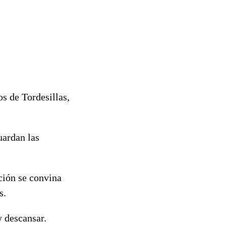
s de Tordesillas,
uardan las
ición se convina
s.
y descansar.