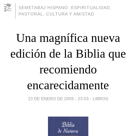
SEMETABAJ HISPANO: ESPIRITUALIDAD,
PASTORAL, CULTURA Y AMISTAD.
Una magnífica nueva
edición de la Biblia que
recomiendo
encarecidamente
23 DE ENERO DE 2009 - 23:03
-
LIBROS