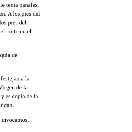
le tenía panales,
n. A los pies del
los pies del
el culto en el
oquia de
festejan a la
Virgen de la
y es copia de la
uidan.
e invocamos,