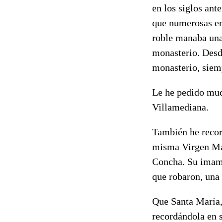
en los siglos ant
que numerosas en
roble manaba una 
monasterio. Desde
monasterio, siemp
Le he pedido muc
Villamediana.
También he recor
misma Virgen Mar
Concha. Su imamg
que robaron, una 
Que Santa María, 
recordándola en 