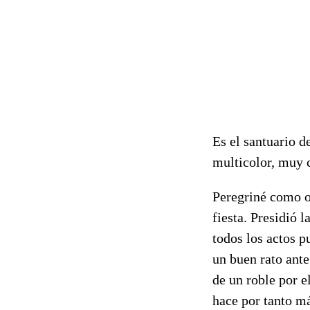
Es el santuario d
multicolor, muy c
Peregriné como ot
fiesta. Presidió 
todos los actos p
un buen rato ante
de un roble por 
hace por tanto má