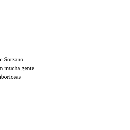
de Sorzano
on mucha gente
laboriosas