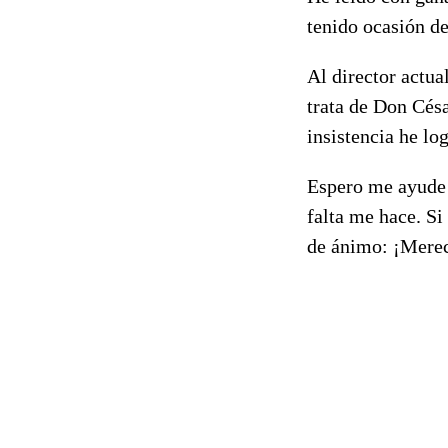
tenido ocasión d
Al director actua
trata de Don Césa
insistencia he log
Espero me ayude 
falta me hace. Si
de ánimo: ¡Merec