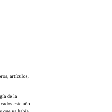
ros, artículos,
gía de la
cados este año.
os que ya había