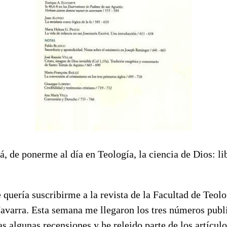
tá, de ponerme al día en Teología, la ciencia de Dios: lib
quería suscribirme a la revista de la Facultad de Teolo
avarra. Esta semana me llegaron los tres números publi
s algunas recensiones y he releido parte de los artícul