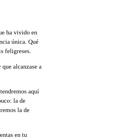
ue ha vivido en
encia única. Qué
s feligreses.
y que alcanzase a
 tendremos aquí
uco: la de
aremos la de
entas en tu