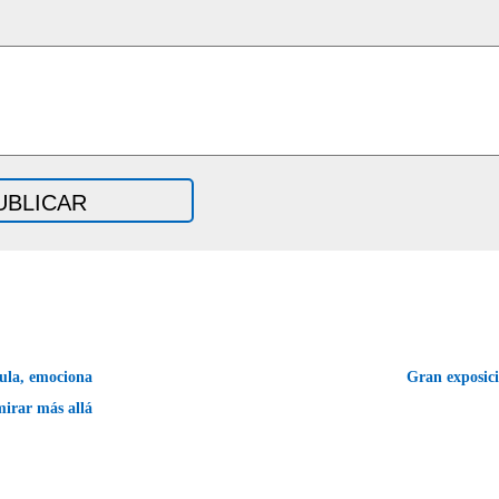
ula, emociona
Gran exposici
mirar más allá