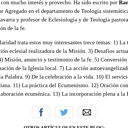
 con mucho interés y provecho. Ha sido escrito por
Ra
or Agregado en el departamento de Teología sistemática
varra y profesor de Eclesiología y de Teología pastora
ón de la fe.
aridad trata estos muy interesantes trece temas: 1) La 
ión eclesial realizadora de la Misión. 3) Desafíos actu
) Misión, anuncio y testimonio de la fe. 5) Conversión 
mación de la Iglesia local. 7) La acción autoevangelizado
a Palabra. 9) De la celebración a la vida. 10) El servici
stiana. 11) La práctica del Ecumenismo. 12) Oración co
laboración ecuménica. 13) La incorporación plena a la 
OTROS ARTÍCULOS EN ESTE BLOG: