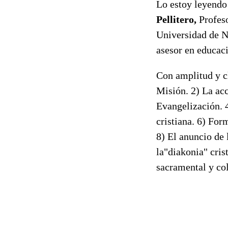
Lo estoy leyendo
Pellitero,
Profes
Universidad de Na
asesor en educaci
Con amplitud y cl
Misión. 2) La acc
Evangelización. 4
cristiana. 6) For
8) El anuncio de l
la"diakonia" cri
sacramental y co