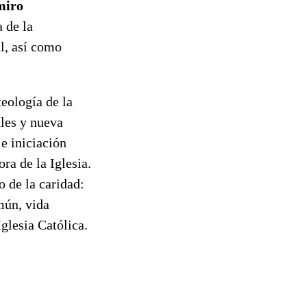
miro
 de la
l, así como
teología de la
ales y nueva
e iniciación
ra de la Iglesia.
o de la caridad:
mún, vida
Iglesia Católica.