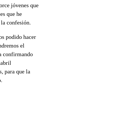
torce jóvenes que
les que he
 la confesión.
os podido hacer
endremos el
da confirmando
abril
, para que la
.