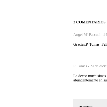
2 COMENTARIOS
Angel Mª Pascual -
24
Gracias,P. Tomás ¡Feli
P. Tomas -
24 de dici
Le deceo muchisimas fe
abundantemente en su