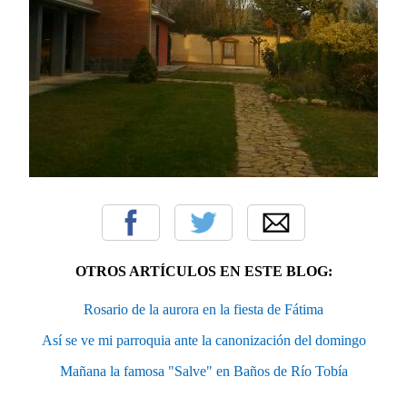
OTROS ARTÍCULOS EN ESTE BLOG:
Rosario de la aurora en la fiesta de Fátima
Así se ve mi parroquia ante la canonización del domingo
Mañana la famosa "Salve" en Baños de Río Tobía