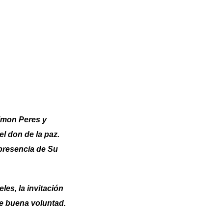
himon Peres y
l don de la paz.
 presencia de Su
les, la invitación
de buena voluntad.