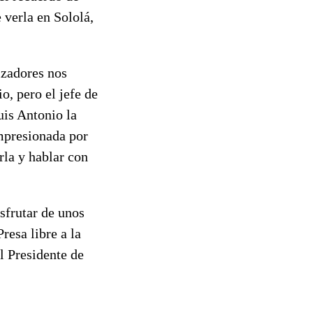
 verla en Sololá,
izadores nos
o, pero el jefe de
uis Antonio la
impresionada por
rla y hablar con
sfrutar de unos
resa libre a la
l Presidente de