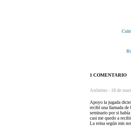
Culmi
Ro
1 COMENTARIO
Anónimo -
18 de marz
Apoyo la jugada dicie
recibí una llamada de 
seminario por si había
casi me quedo a recibi
La reina según mis not