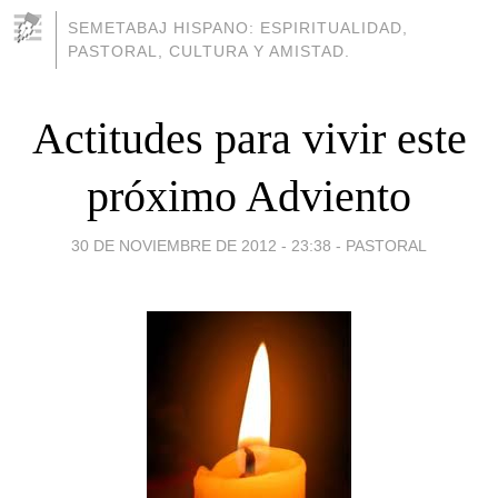
SEMETABAJ HISPANO: ESPIRITUALIDAD,
PASTORAL, CULTURA Y AMISTAD.
Actitudes para vivir este
próximo Adviento
30 DE NOVIEMBRE DE 2012 - 23:38
-
PASTORAL