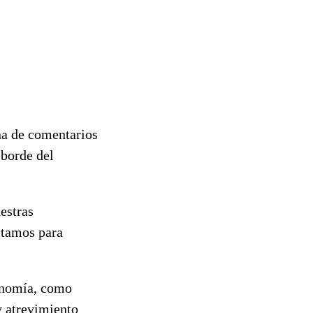
ena de comentarios
 borde del
estras
itamos para
conomía, como
y atrevimiento