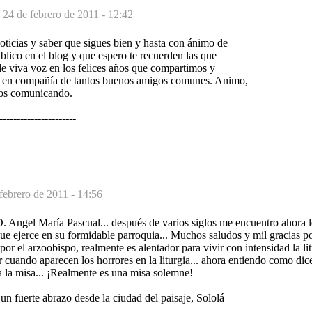
-
24 de febrero de 2011 - 12:42
noticias y saber que sigues bien y hasta con ánimo de
ublico en el blog y que espero te recuerden las que
de viva voz en los felices años que compartimos y
á, en compañía de tantos buenos amigos comunes. Animo,
mos comunicando.
----------------------
febrero de 2011 - 14:56
. Angel María Pascual... después de varios siglos me encuentro ahora l
que ejerce en su formidable parroquia... Muchos saludos y mil gracias po
por el arzoobispo, realmente es alentador para vivir con intensidad la li
cuando aparecen los horrores en la liturgia... ahora entiendo como dic
a la misa... ¡Realmente es una misa solemne!
 un fuerte abrazo desde la ciudad del paisaje, Sololá