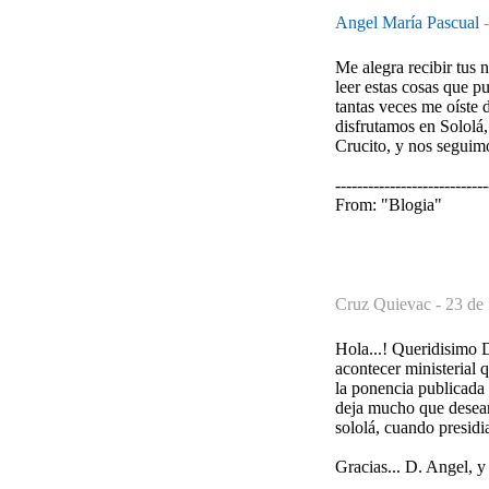
Angel María Pascual
Me alegra recibir tus 
leer estas cosas que p
tantas veces me oíste 
disfrutamos en Solol
Crucito, y nos segui
----------------------------
From: "Blogia"
Cruz Quievac -
23 de 
Hola...! Queridisimo D
acontecer ministerial 
la ponencia publicada 
deja mucho que desear 
sololá, cuando presidi
Gracias... D. Angel, y