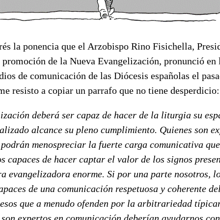
rés la ponencia que el Arzobispo Rino Fisichella, Presi
la promoción de la Nueva Evangelización, pronunció en 
ios de comunicación de las Diócesis españolas el pasa
e resisto a copiar un parrafo que no tiene desperdicio:
zación deberá ser capaz de hacer de la liturgia su esp
ealizado alcance su pleno cumplimiento. Quienes son ex
podrán menospreciar la fuerte carga comunicativa que 
s capaces de hacer captar el valor de los signos present
a evangelizadora enorme. Si por una parte nosotros, lo
apaces de una comunicación respetuosa y coherente del
cesos que a menudo ofenden por la arbitrariedad típica
s son expertos en comunicación deberían ayudarnos con