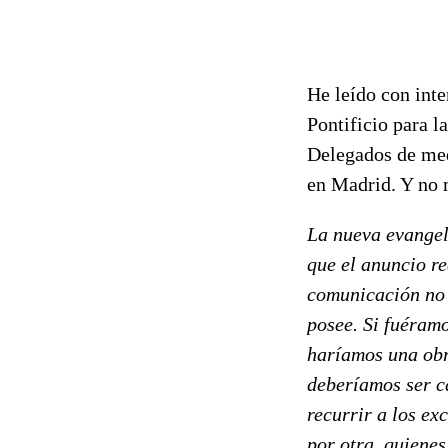
He leído con inte
Pontificio para 
Delegados de med
en Madrid. Y no m
La nueva evangeli
que el anuncio r
comunicación no 
posee. Si fuéramo
haríamos una obr
deberíamos ser c
recurrir a los ex
por otra, quiene