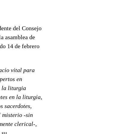
dente del Consejo
la asamblea de
do 14 de febrero
acio vital para
pertos en
la liturgia
es en la liturgia,
s sacerdotes,
 misterio -sin
mente clerical-,
 su