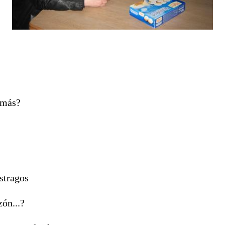
 más?
stragos
ón...?